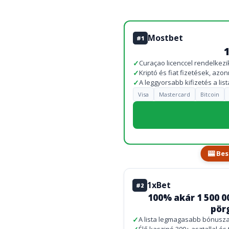
Mostbet
#1
✓
Curaçao licenccel rendelkezi
✓
Kriptó és fiat fizetések, azo
✓
A leggyorsabb kifizetés a list
Visa
Mastercard
Bitcoin
🎰 Be
1xBet
#2
100% akár 1 500 0
pör
✓
A lista legmagasabb bónusza