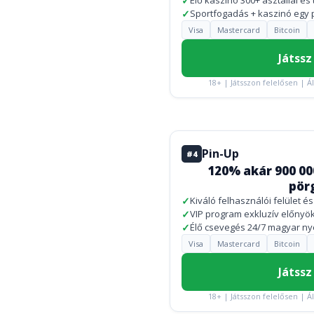
✓
Élő kaszinó 300+ asztallal és
✓
Sportfogadás + kaszinó egy 
Visa
Mastercard
Bitcoin
Játss
18+ | Játsszon felelősen | Á
Pin-Up
#4
120% akár 900 00
pör
✓
Kiváló felhasználói felület és
✓
VIP program exkluzív előnyö
✓
Élő csevegés 24/7 magyar ny
Visa
Mastercard
Bitcoin
Játss
18+ | Játsszon felelősen | Á