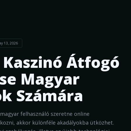
y 13, 2026
 Kaszinó Átfogó
ése Magyar
ok Számára
magyar felhasználó szeretne online
kozni, akkor különféle akadályokba ütközhet.