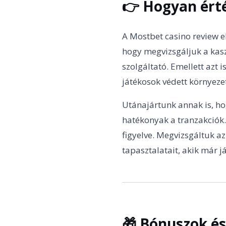
👉 Hogyan érté
A Mostbet casino review e
hogy megvizsgáljuk a kasz
szolgáltató. Emellett azt
játékosok védett környez
Utánajártunk annak is, ho
hatékonyak a tranzakciók.
figyelve. Megvizsgáltuk a
tapasztalatait, akik már j
🎁 Bónuszok é