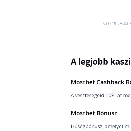
Csak 18+. A szer
A legjobb kasz
Mostbet Cashback B
A veszteségeid 10%-át meg
Mostbet Bónusz
Hűségbónusz, amelyet min