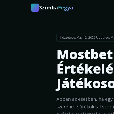
Szimba
Fegya
S
Közzétéve: May 12, 2026
·
Updated: Ma
Mostbet
Értékel
Játékos
Abban az esetben, ha egy 
szerencsejátékokkal szóra