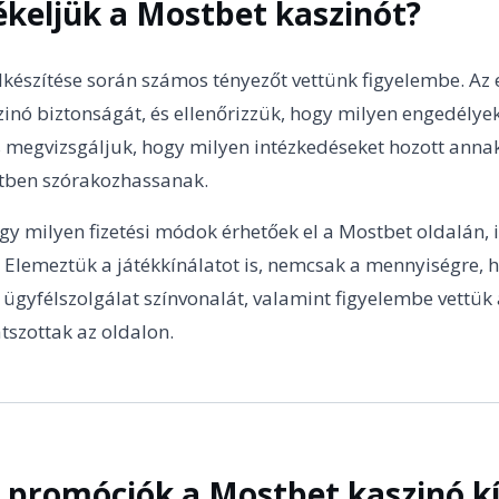
keljük a Mostbet kaszinót?
lkészítése során számos tényezőt vettünk figyelembe. Az 
inó biztonságát, és ellenőrizzük, hogy milyen engedélyek
 is megvizsgáljuk, hogy milyen intézkedéseket hozott ann
etben szórakozhassanak.
gy milyen fizetési módok érhetőek el a Mostbet oldalán, 
 Elemeztük a játékkínálatot is, nemcsak a mennyiségre,
z ügyfélszolgálat színvonalát, valamint figyelembe vettük
átszottak az oldalon.
s promóciók a Mostbet kaszinó k