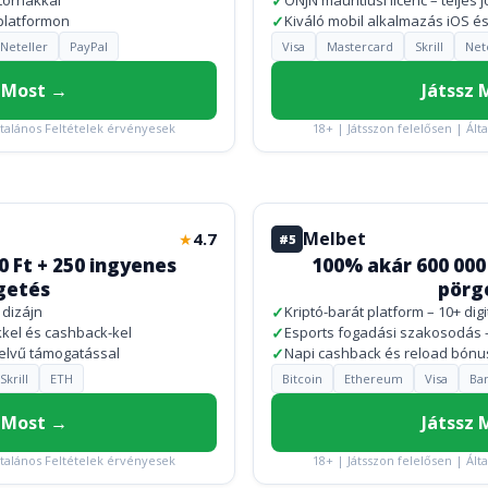
 tornákkal
✓
ONJN mauritiusi licenc – teljes
platformon
✓
Kiváló mobil alkalmazás iOS 
Neteller
PayPal
Visa
Mastercard
Skrill
Net
z Most →
Játssz 
ltalános Feltételek érvényesek
18+ | Játsszon felelősen | Ál
Melbet
4.7
★
#5
0 Ft + 250 ingyenes
100% akár 600 000 
getés
pörg
 dizájn
✓
Kriptó-barát platform – 10+ dig
kkel és cashback-kel
✓
Esports fogadási szakosodás 
elvű támogatással
✓
Napi cashback és reload bón
Skrill
ETH
Bitcoin
Ethereum
Visa
Ba
z Most →
Játssz 
ltalános Feltételek érvényesek
18+ | Játsszon felelősen | Ál